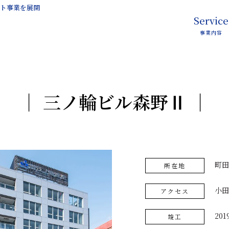
ント事業を展開
Service
事業内容
三ノ輪ビル森野Ⅱ
町田
所在地
小田
アクセス
201
竣工