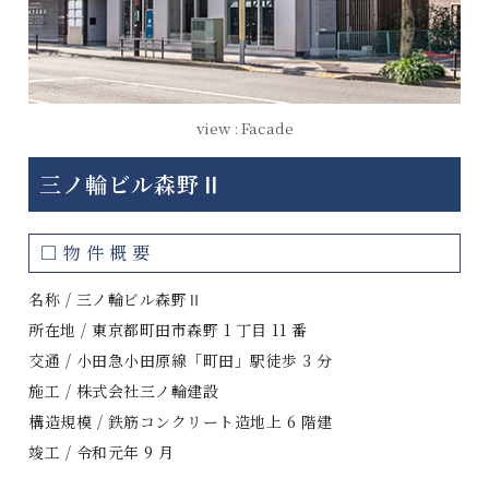
view : Facade
三ノ輪ビル森野Ⅱ
□物件概要
名称 / 三ノ輪ビル森野Ⅱ
所在地 / 東京都町田市森野 1 丁目 11 番
交通 / 小田急小田原線「町田」駅徒歩 3 分
施工 / 株式会社三ノ輪建設
構造規模 / 鉄筋コンクリート造地上 6 階建
竣工 / 令和元年 9 月