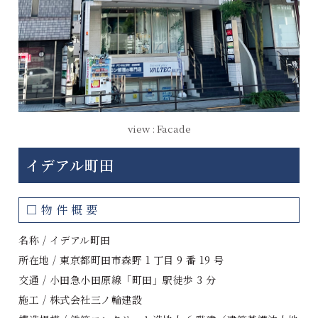
view : Facade
イデアル町田
□物件概要
名称 / イデアル町田
所在地 / 東京都町田市森野 1 丁目 9 番 19 号
交通 / 小田急小田原線「町田」駅徒歩 3 分
施工 / 株式会社三ノ輪建設