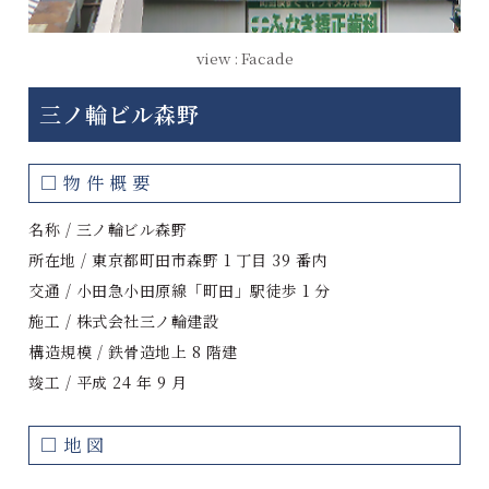
view : Facade
三ノ輪ビル森野
□物件概要
名称 / 三ノ輪ビル森野
所在地 / 東京都町田市森野 1 丁目 39 番内
交通 / 小田急小田原線「町田」駅徒歩 1 分
施工 / 株式会社三ノ輪建設
構造規模 / 鉄骨造地上 8 階建
竣工 / 平成 24 年 9 月
□地図